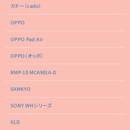
カドー（cado）
OPPO
OPPO Pad Air
OPPO（オッポ）
RMP-10 MCA901A-D
SAMKYO
SONY WHシリーズ
X1D