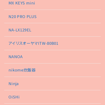
MX KEYS mini
N20 PRO PLUS
NA-LX129EL
アイリスオーヤマITW-80B01
NANOA
nikome炊飯器
Ninja
OiSHi