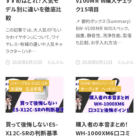
すすめはどれ？人気モ
V100MR W購入チェッ
デル別に違いを徹底比
ク15項目
較
📌 要約ボックス（Summary）
BW-V100MR Wのスペック、
この記事では、大人気の「ちい
設置、静音性、洗浄性能、型落
かわイヤホン」について、ワイ
ち比較、お手入れ方法…
ヤレス・有線の違いや人気キャ
ラクター（ハチ…
2026年6月15日
2026年6月11日
とんぷん
とんぷん
シャープES-X12C-SR
SONY WHシリーズ
洗濯機
生活家電
オーディオ
ヘッドホン
買って後悔しないES-
購入者の本音まとめ！
X12C-SRの判断基準
WH-1000XM6口コミ