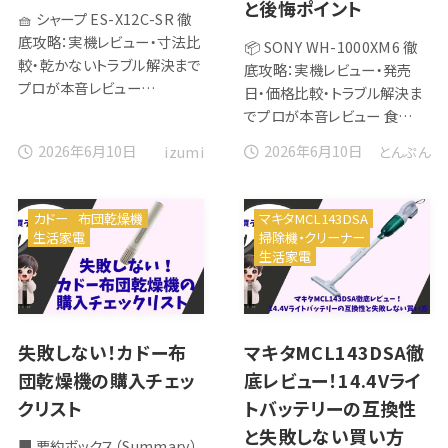
と後悔ポイント
🧺 シャープ ES-X12C-SR 徹
底攻略：実機レビュー・寸法比
📦 SONY WH-1000XM6 徹
較・乾かないトラブル解決まで
底攻略：実機レビュー・発売
プロが本音レビュー…
日・価格比較・トラブル解決ま
でプロが本音レビュー 食…
2026年6月10日
2026年6月10日
izumi
とんぷん
カドー
布団乾燥機
マキタMCL143DSA
生活家電
掃除機・クリーナー
生活家電
失敗しない！カドー布
マキタMCL143DSA徹
団乾燥機の購入チェッ
底レビュー！14.4Vライ
クリスト
トバッテリーの互換性
と失敗しない買い方
■ 要約ボックス（Summary）