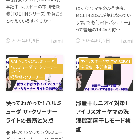
本記事は、カドーの布団乾燥
はてな君 マキタの掃除機、
機（FOEHNシリーズ）を買おう
MCL143DSAが気になってい
と考えているすべての…
ます。 でも「ライトバッテリー」
って普通の14.4Vと何…
2026年6月9日
2026年6月2日
izumi
izumi
BALMUDA（バルミューダ）
アイリスオーヤマITW-80B01
バルミューダ ザ・クリーナー
洗濯機
生活家電
ライト
掃除機・クリーナー
使ってわかった！バルミ
部屋干しニオイ対策！
ューダ ザ・クリーナー
アイリスオーヤマの洗
ライトの長所と欠点
濯機部屋干しモード検
証
🌪️ 使ってわかった！バルミュー