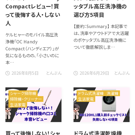
Compactレビュー！買
ッタブル高圧洗浄機の
って後悔する人・しない
選び方5項目
人
【要約：Summary】 本記事で
は、洗車やアウトドアで大活躍
ケルヒャーのモバイル高圧洗
のポケッタブル高圧洗浄機に
浄機「OC Handy
ついて徹底解説しま…
Compact（ハンディエア）」が
気になるものの、「小さいのに
本…
2026年8月5日
2026年6月29日
とんぷん
とんぷん
シャーク掃除機
ドラム式洗濯機
洗濯機
掃除機・クリーナー
生活家電
生活家電
買って後悔しない！シャ
ドラム式洗濯乾燥機