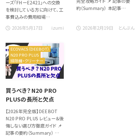
完全攻略ガイド 📌 記事の要
ーズ「FHーE2421」への交換
約（Summary） 本記事…
を検討している方に向けて、工
事費込みの費用相場…
2026年5月17日
2026年2月19日
izumi
とんぷん
ECOVACS（DEEBOT）
N20 PRO PLUS
掃除機・クリーナー
買うべき？N20 PRO
PLUSの長所と欠点
【2026年完全版】DEEBOT
N20 PRO PLUS レビュー＆後
悔しない選び方徹底ガイド 📌
記事の要約（Summary） …