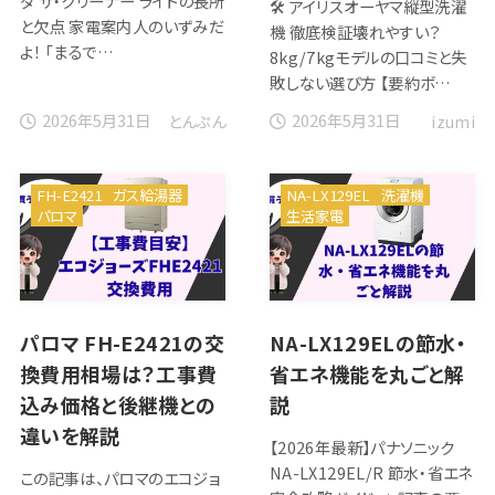
ダ ザ・クリーナー ライトの長所
🛠️ アイリスオーヤマ縦型洗濯
と欠点 家電案内人のいずみだ
機 徹底検証壊れやすい？
よ！ 「まるで…
8kg/7kgモデルの口コミと失
敗しない選び方 【要約ボ…
2026年5月31日
2026年5月31日
とんぷん
izumi
FH-E2421
ガス給湯器
NA-LX129EL
洗濯機
パロマ
生活家電
パロマ FH-E2421の交
NA-LX129ELの節水・
換費用相場は？工事費
省エネ機能を丸ごと解
込み価格と後継機との
説
違いを解説
【2026年最新】パナソニック
NA-LX129EL/R 節水・省エネ
この記事は、パロマのエコジョ