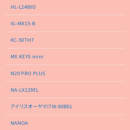
HL-L2400D
IG-MX15-B
KC-50TH7
MX KEYS mini
N20 PRO PLUS
NA-LX129EL
アイリスオーヤマITW-80B01
NANOA