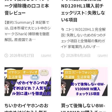
ーク掃除機の口コミ本
ND120HL1購入前チ
音レビュー
ェックリスト：失敗しな
い6項目
【要約：Summary】 本記事で
は、日本市場で大ヒット中のシ
🌀 ニトリ ND120HL1 完全解
ャーク（Shark）掃除機を徹底
説：失敗しないための6つのチ
解説。 原産国であ…
ェック項目と全情報の集約ガ
イド 家電案内人のいず…
2026年6月27日
2026年6月16日
izumi
izumi
イヤホン
オーディオ
日立（ビートウォッシュ）
生活家電
洗濯機
生活家電
ちいかわイヤホンのお
買って後悔しないBW-