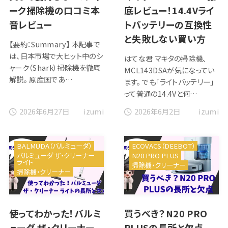
ーク掃除機の口コミ本
底レビュー！14.4Vライ
音レビュー
トバッテリーの互換性
と失敗しない買い方
【要約：Summary】 本記事で
は、日本市場で大ヒット中のシ
はてな君 マキタの掃除機、
ャーク（Shark）掃除機を徹底
MCL143DSAが気になってい
解説。 原産国であ…
ます。 でも「ライトバッテリー」
って普通の14.4Vと何…
2026年6月27日
2026年6月2日
izumi
izumi
BALMUDA（バルミューダ）
ECOVACS（DEEBOT）
バルミューダ ザ・クリーナー
N20 PRO PLUS
ライト
掃除機・クリーナー
掃除機・クリーナー
使ってわかった！バルミ
買うべき？N20 PRO
ューダ ザ・クリーナー
PLUSの長所と欠点