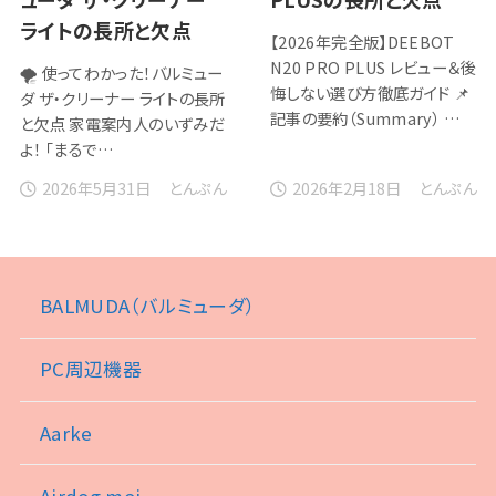
ライトの長所と欠点
【2026年完全版】DEEBOT
N20 PRO PLUS レビュー＆後
🌪️ 使ってわかった！バルミュー
悔しない選び方徹底ガイド 📌
ダ ザ・クリーナー ライトの長所
記事の要約（Summary） …
と欠点 家電案内人のいずみだ
よ！ 「まるで…
2026年5月31日
2026年2月18日
とんぷん
とんぷん
BALMUDA（バルミューダ）
PC周辺機器
Aarke
Airdog moi