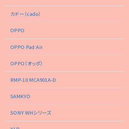
カドー（cado）
OPPO
OPPO Pad Air
OPPO（オッポ）
RMP-10 MCA901A-D
SAMKYO
SONY WHシリーズ