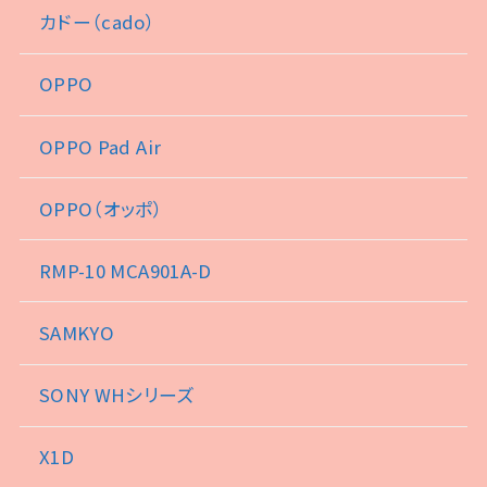
カドー（cado）
OPPO
OPPO Pad Air
OPPO（オッポ）
RMP-10 MCA901A-D
SAMKYO
SONY WHシリーズ
X1D