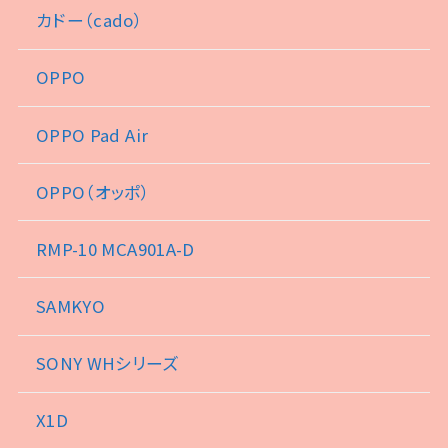
カドー（cado）
OPPO
OPPO Pad Air
OPPO（オッポ）
RMP-10 MCA901A-D
SAMKYO
SONY WHシリーズ
X1D