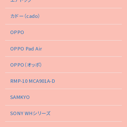
カドー（cado）
OPPO
OPPO Pad Air
OPPO（オッポ）
RMP-10 MCA901A-D
SAMKYO
SONY WHシリーズ