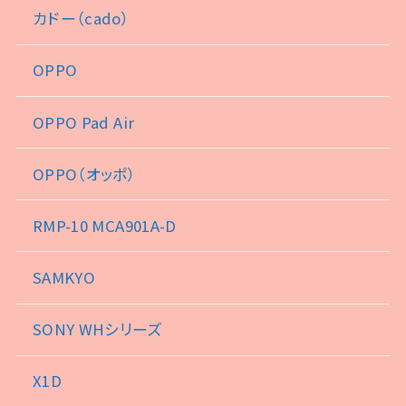
カドー（cado）
OPPO
OPPO Pad Air
OPPO（オッポ）
RMP-10 MCA901A-D
SAMKYO
SONY WHシリーズ
X1D