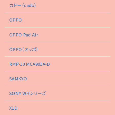
カドー（cado）
OPPO
OPPO Pad Air
OPPO（オッポ）
RMP-10 MCA901A-D
SAMKYO
SONY WHシリーズ
X1D