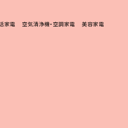
活家電
空気清浄機・空調家電
美容家電