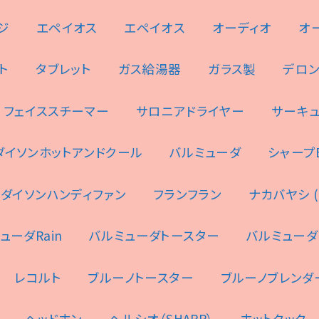
ジ
エペイオス
エペイオス
オーディオ
オ
ト
タブレット
ガス給湯器
ガラス製
デロ
フェイススチーマー
サロニアドライヤー
サーキ
ダイソンホットアンドクール
バルミューダ
シャープES
ダイソンハンディファン
フランフラン
ナカバヤシ (N
ューダRain
バルミューダトースター
バルミューダ
レコルト
ブルーノトースター
ブルーノブレンダ
ヘッドホン
ヘルシオ（SHARP）
ホットクック