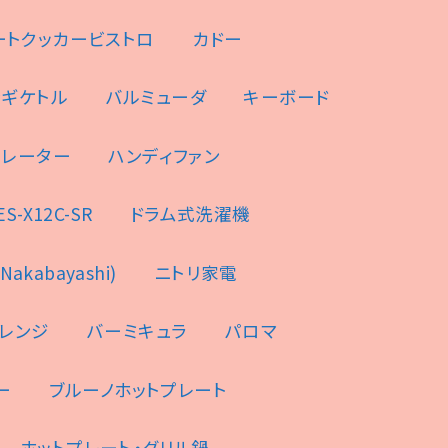
ートクッカービストロ
カドー
ンギケトル
バルミューダ
キーボード
ュレーター
ハンディファン
-X12C-SR
ドラム式洗濯機
akabayashi)
ニトリ家電
レンジ
バーミキュラ
パロマ
ー
ブルーノホットプレート
ホットプレート・グリル鍋