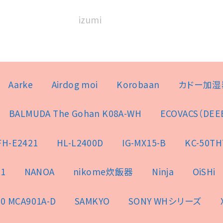
izumi
Aarke
Airdog moi
Korobaan
カドー加湿
BALMUDA The Gohan K08A-WH
ECOVACS（DEE
FH-E2421
HL-L2400D
IG-MX15-B
KC-50TH
1
NANOA
nikome炊飯器
Ninja
OiSHi
0 MCA901A-D
SAMKYO
SONY WHシリーズ