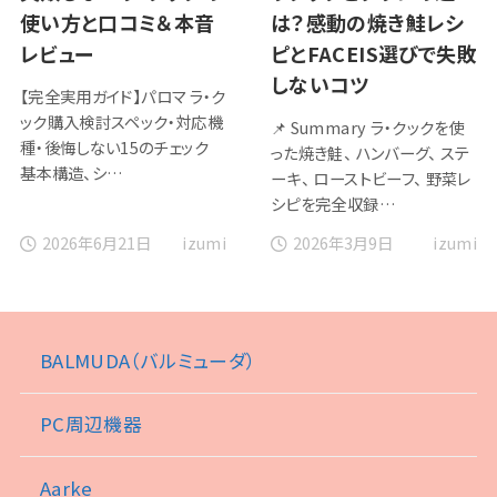
使い方と口コミ＆本音
は？感動の焼き鮭レシ
レビュー
ピとFACEIS選びで失敗
しないコツ
【完全実用ガイド】パロマ ラ・ク
ック購入検討スペック・対応機
📌 Summary ラ・クックを使
種・後悔しない15のチェック
った焼き鮭、 ハンバーグ、 ステ
基本構造、シ…
ーキ、 ローストビーフ、 野菜レ
シピを完全収録…
2026年6月21日
2026年3月9日
izumi
izumi
BALMUDA（バルミューダ）
PC周辺機器
Aarke