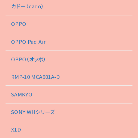
カドー（cado）
OPPO
OPPO Pad Air
OPPO（オッポ）
RMP-10 MCA901A-D
SAMKYO
SONY WHシリーズ
X1D