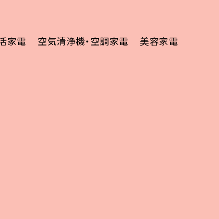
活家電
空気清浄機・空調家電
美容家電