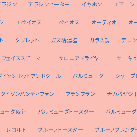
アラジン
アラジンヒーター
イヤホン
エアコン
ジ
エペイオス
エペイオス
オーディオ
オ
ト
タブレット
ガス給湯器
ガラス製
デロ
フェイススチーマー
サロニアドライヤー
サーキ
ダイソンホットアンドクール
バルミューダ
シャープES
ダイソンハンディファン
フランフラン
ナカバヤシ (N
ューダRain
バルミューダトースター
バルミューダ
レコルト
ブルーノトースター
ブルーノブレンダ