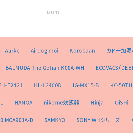
izumi
Aarke
Airdog moi
Korobaan
カドー加湿
BALMUDA The Gohan K08A-WH
ECOVACS（DEE
FH-E2421
HL-L2400D
IG-MX15-B
KC-50TH
1
NANOA
nikome炊飯器
Ninja
OiSHi
0 MCA901A-D
SAMKYO
SONY WHシリーズ