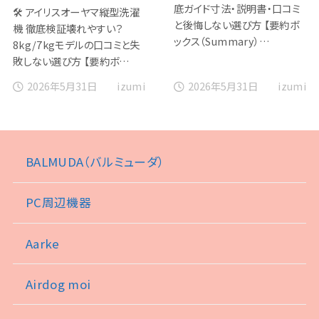
底ガイド寸法・説明書・口コミ
🛠️ アイリスオーヤマ縦型洗濯
と後悔しない選び方 【要約ボ
機 徹底検証壊れやすい？
ックス（Summary）…
8kg/7kgモデルの口コミと失
敗しない選び方 【要約ボ…
2026年5月31日
2026年5月31日
izumi
izumi
BALMUDA（バルミューダ）
PC周辺機器
Aarke
Airdog moi