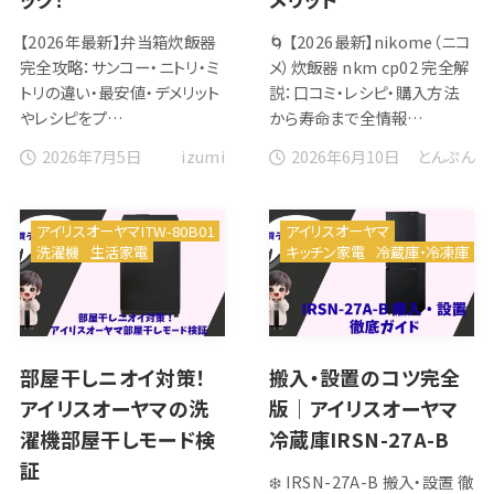
【2026年最新】弁当箱炊飯器
🌀 【2026最新】nikome（ニコ
完全攻略：サンコー・ニトリ・ミ
メ）炊飯器 nkm cp02 完全解
トリの違い・最安値・デメリット
説：口コミ・レシピ・購入方法
やレシピをプ…
から寿命まで全情報…
2026年7月5日
2026年6月10日
izumi
とんぷん
アイリスオーヤマITW-80B01
アイリスオーヤマ
洗濯機
生活家電
キッチン家電
冷蔵庫・冷凍庫
部屋干しニオイ対策！
搬入・設置のコツ完全
アイリスオーヤマの洗
版｜アイリスオーヤマ
濯機部屋干しモード検
冷蔵庫IRSN-27A-B
証
❄️ IRSN-27A-B 搬入・設置 徹