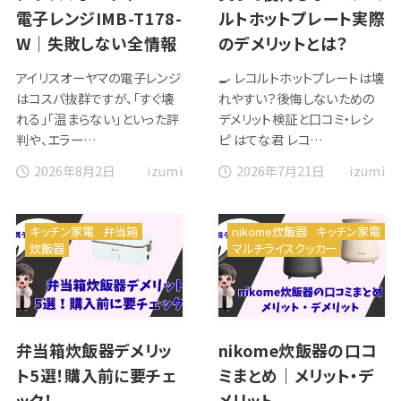
電子レンジIMB-T178-
ルトホットプレート実際
W｜失敗しない全情報
のデメリットとは？
アイリスオーヤマの電子レンジ
🍳 レコルトホットプレートは壊
はコスパ抜群ですが、「すぐ壊
れやすい？後悔しないための
れる」「温まらない」といった評
デメリット検証と口コミ・レシ
判や、エラー…
ピ はてな君 レコ…
2026年8月2日
2026年7月21日
izumi
izumi
キッチン家電
弁当箱
nikome炊飯器
キッチン家電
炊飯器
マルチライスクッカー
弁当箱炊飯器デメリッ
nikome炊飯器の口コ
ト5選！購入前に要チェ
ミまとめ｜メリット・デ
ック！
メリット