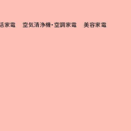
活家電
空気清浄機・空調家電
美容家電