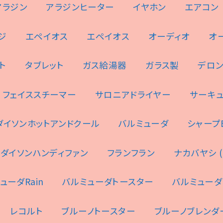
アラジン
アラジンヒーター
イヤホン
エアコン
ジ
エペイオス
エペイオス
オーディオ
オ
ト
タブレット
ガス給湯器
ガラス製
デロ
フェイススチーマー
サロニアドライヤー
サーキ
ダイソンホットアンドクール
バルミューダ
シャープES
ダイソンハンディファン
フランフラン
ナカバヤシ (N
ューダRain
バルミューダトースター
バルミューダ
レコルト
ブルーノトースター
ブルーノブレンダ