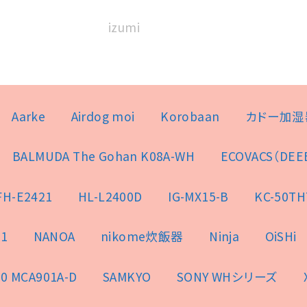
izumi
Aarke
Airdog moi
Korobaan
カドー加湿
BALMUDA The Gohan K08A-WH
ECOVACS（DEE
FH-E2421
HL-L2400D
IG-MX15-B
KC-50TH
1
NANOA
nikome炊飯器
Ninja
OiSHi
0 MCA901A-D
SAMKYO
SONY WHシリーズ