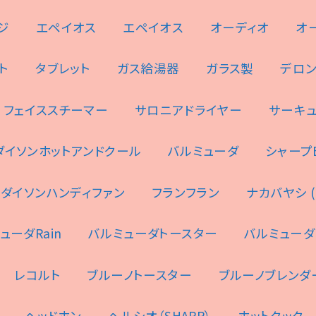
ジ
エペイオス
エペイオス
オーディオ
オ
ト
タブレット
ガス給湯器
ガラス製
デロ
フェイススチーマー
サロニアドライヤー
サーキ
ダイソンホットアンドクール
バルミューダ
シャープES
ダイソンハンディファン
フランフラン
ナカバヤシ (N
ューダRain
バルミューダトースター
バルミューダ
レコルト
ブルーノトースター
ブルーノブレンダ
ヘッドホン
ヘルシオ（SHARP）
ホットクック