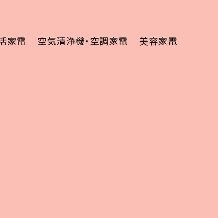
活家電
空気清浄機・空調家電
美容家電