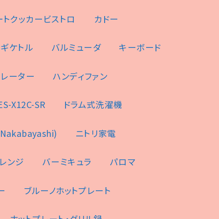
ートクッカービストロ
カドー
ンギケトル
バルミューダ
キーボード
ュレーター
ハンディファン
-X12C-SR
ドラム式洗濯機
akabayashi)
ニトリ家電
レンジ
バーミキュラ
パロマ
ー
ブルーノホットプレート
ホットプレート・グリル鍋