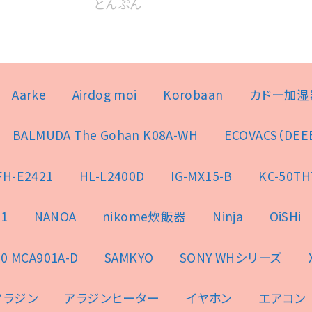
とんぷん
Aarke
Airdog moi
Korobaan
カドー加湿
BALMUDA The Gohan K08A-WH
ECOVACS（DEE
FH-E2421
HL-L2400D
IG-MX15-B
KC-50TH
1
NANOA
nikome炊飯器
Ninja
OiSHi
0 MCA901A-D
SAMKYO
SONY WHシリーズ
アラジン
アラジンヒーター
イヤホン
エアコン