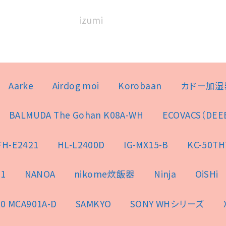
izumi
Aarke
Airdog moi
Korobaan
カドー加湿
BALMUDA The Gohan K08A-WH
ECOVACS（DEE
FH-E2421
HL-L2400D
IG-MX15-B
KC-50TH
1
NANOA
nikome炊飯器
Ninja
OiSHi
0 MCA901A-D
SAMKYO
SONY WHシリーズ