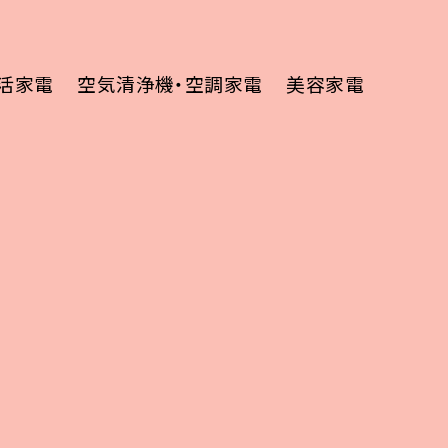
活家電
空気清浄機・空調家電
美容家電