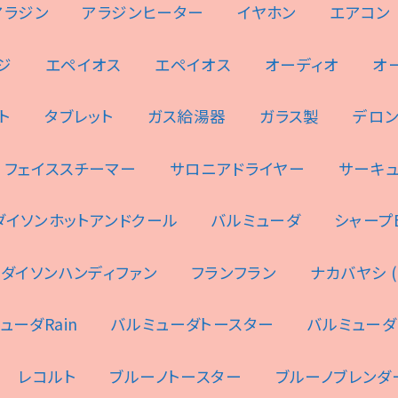
アラジン
アラジンヒーター
イヤホン
エアコン
ジ
エペイオス
エペイオス
オーディオ
オ
ト
タブレット
ガス給湯器
ガラス製
デロ
フェイススチーマー
サロニアドライヤー
サーキ
ダイソンホットアンドクール
バルミューダ
シャープES
ダイソンハンディファン
フランフラン
ナカバヤシ (N
ューダRain
バルミューダトースター
バルミューダ
レコルト
ブルーノトースター
ブルーノブレンダ