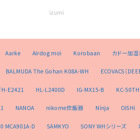
izumi
Aarke
Airdog moi
Korobaan
カドー加湿
BALMUDA The Gohan K08A-WH
ECOVACS（DEE
FH-E2421
HL-L2400D
IG-MX15-B
KC-50TH
1
NANOA
nikome炊飯器
Ninja
OiSHi
0 MCA901A-D
SAMKYO
SONY WHシリーズ