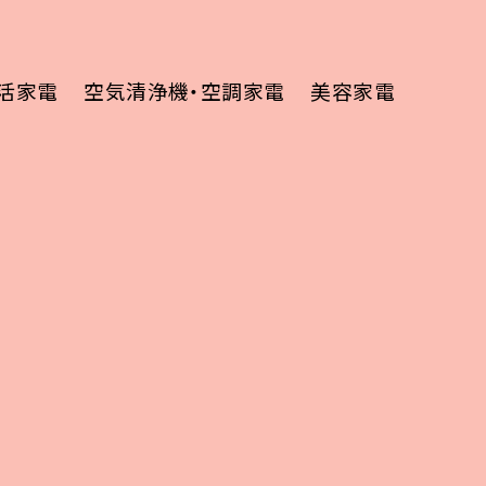
活家電
空気清浄機・空調家電
美容家電