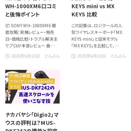
WH-1000XM6口コミ
KEYS mini vs MX
と後悔ポイント
KEYS 比較
📦 SONY WH-1000XM6 徹
この記事は、ロジクールの人
底攻略：実機レビュー・発売
気ワイヤレスキーボード「MX
日・価格比較・トラブル解決ま
KEYS mini」と従来モデル
でプロが本音レビュー 食…
「MX KEYS」を比較して、…
2026年6月10日
2026年6月10日
とんぷん
とんぷん
PC周辺機器
ナカバヤシ (Nakabayashi)
マウス
ナカバヤシ「Digio2」マ
ウスの評判は？MUS-
DKF242の機能と設定