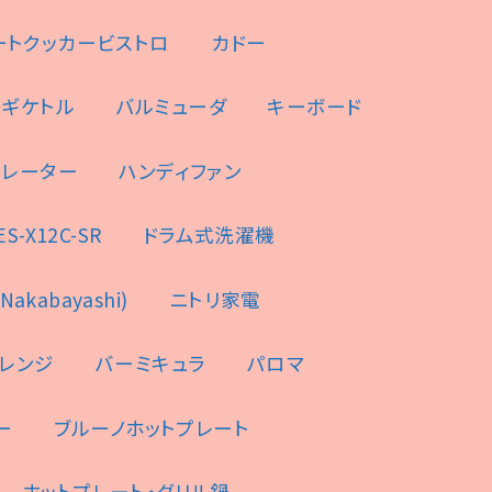
ートクッカービストロ
カドー
ンギケトル
バルミューダ
キーボード
ュレーター
ハンディファン
-X12C-SR
ドラム式洗濯機
akabayashi)
ニトリ家電
レンジ
バーミキュラ
パロマ
ー
ブルーノホットプレート
ホットプレート・グリル鍋