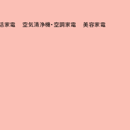
活家電
空気清浄機・空調家電
美容家電