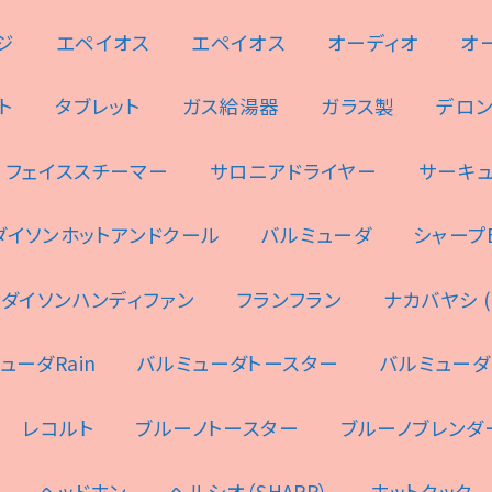
ジ
エペイオス
エペイオス
オーディオ
オ
ト
タブレット
ガス給湯器
ガラス製
デロ
フェイススチーマー
サロニアドライヤー
サーキ
ダイソンホットアンドクール
バルミューダ
シャープES
ダイソンハンディファン
フランフラン
ナカバヤシ (N
ューダRain
バルミューダトースター
バルミューダ
レコルト
ブルーノトースター
ブルーノブレンダ
ヘッドホン
ヘルシオ（SHARP）
ホットクック