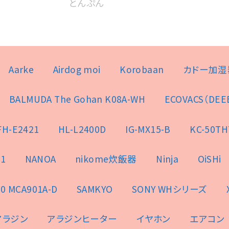
とんぷん
Aarke
Airdog moi
Korobaan
カドー加湿
BALMUDA The Gohan K08A-WH
ECOVACS（DEE
FH-E2421
HL-L2400D
IG-MX15-B
KC-50TH
1
NANOA
nikome炊飯器
Ninja
OiSHi
0 MCA901A-D
SAMKYO
SONY WHシリーズ
アラジン
アラジンヒーター
イヤホン
エアコン