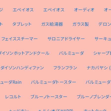
ジ
エペイオス
エペイオス
オーディオ
オ
ト
タブレット
ガス給湯器
ガラス製
デロ
フェイススチーマー
サロニアドライヤー
サーキ
ダイソンホットアンドクール
バルミューダ
シャープES
ダイソンハンディファン
フランフラン
ナカバヤシ (N
ューダRain
バルミューダトースター
バルミューダ
レコルト
ブルーノトースター
ブルーノブレンダ
ヘッドホン
ヘルシオ（SHARP）
ホットクック