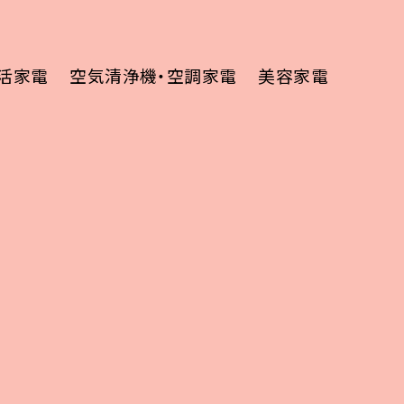
活家電
空気清浄機・空調家電
美容家電