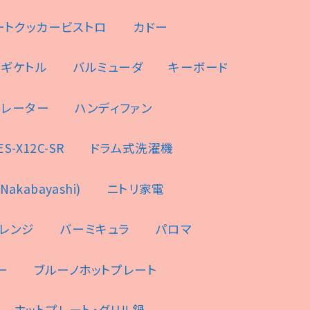
ートクッカービストロ
カドー
ンギケトル
バルミューダ
キーボード
ュレーター
ハンディファン
-X12C-SR
ドラム式洗濯機
akabayashi)
ニトリ家電
レンジ
バーミキュラ
パロマ
ー
ブルーノホットプレート
ホットプレート・グリル鍋