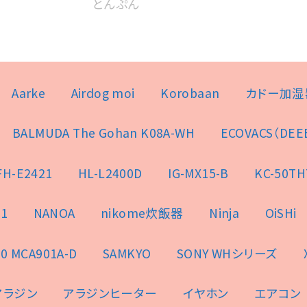
とんぷん
Aarke
Airdog moi
Korobaan
カドー加湿
BALMUDA The Gohan K08A-WH
ECOVACS（DEE
FH-E2421
HL-L2400D
IG-MX15-B
KC-50TH
1
NANOA
nikome炊飯器
Ninja
OiSHi
0 MCA901A-D
SAMKYO
SONY WHシリーズ
アラジン
アラジンヒーター
イヤホン
エアコン