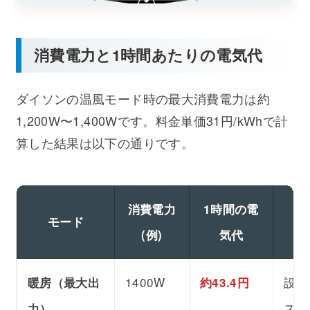
消費電力と1時間あたりの電気代
ダイソンの温風モード時の最大消費電力は約
1,200W〜1,400Wです。料金単価31円/kWhで計
算した結果は以下の通りです。
消費電力
1時間の電
モード
(例)
気代
1400W
設定
暖房（最大出
約43.4円
スト
力）