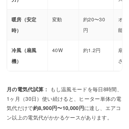
変動
約20〜30
オー
暖房（安定
円
能。
時）
40W
約1.2円
扇風
冷風（扇風
さ。
機）
もし温風モードを毎日8時間、
月の電気代試算：
1ヶ月（30日）使い続けると、ヒーター単体の電
気代だけで
に達し、エアコ
約8,900円〜10,000円
ン以上の電気代がかかるケースがあります。