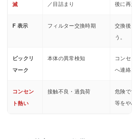
／目詰まり
後に再起
滅
フィルター交換時期
交換後、
F 表示
う。
本体の異常検知
コンセン
ビックリ
へ連絡。
マーク
接触不良・過負荷
危険です
コンセン
等をやめ
ト熱い