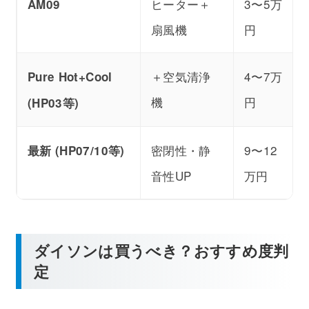
ヒーター＋
3〜5万
AM09
扇風機
円
＋空気清浄
4〜7万
Pure Hot+Cool
機
円
(HP03等)
密閉性・静
9〜12
最新 (HP07/10等)
音性UP
万円
ダイソンは買うべき？おすすめ度判
定