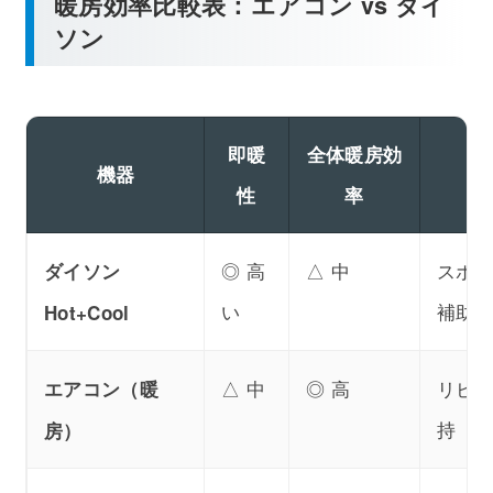
暖房効率比較表：エアコン vs ダイ
ソン
即暖
全体暖房効
機器
性
率
◎ 高
△ 中
スポ
ダイソン
い
補助
Hot+Cool
△ 中
◎ 高
リビ
エアコン（暖
持
房）