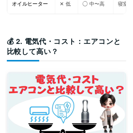
✕ 低
◯ 中〜高
寝室
オイルヒーター
💰 2. 電気代・コスト：エアコンと
比較して高い？