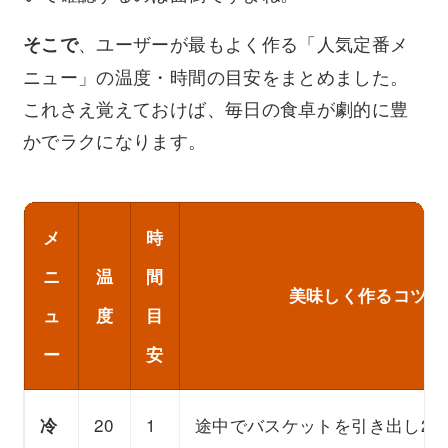
、ユーザーが最もよく作る「人気定番メ
そこで
ニュー」の温度・時間の目安をまとめました。
これさえ覚えておけば、毎日の食卓が劇的に豊
かでラクになります。
メ
時
ニ
温
間
美味しく作るコツ・
ュ
度
目
ー
安
20
1
途中でバスケットを引き出し2
冷