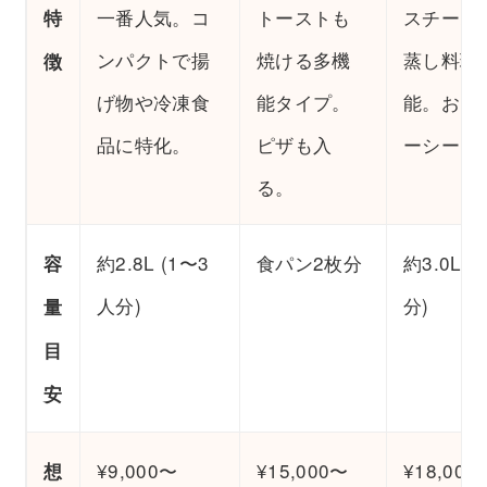
一番人気。コ
トーストも
スチーム
特
ンパクトで揚
焼ける多機
蒸し料理
徴
げ物や冷凍食
能タイプ。
能。お肉
品に特化。
ピザも入
ーシーに
る。
約2.8L (1〜3
食パン2枚分
約3.0L (
容
人分)
分)
量
目
安
¥9,000〜
¥15,000〜
¥18,000
想