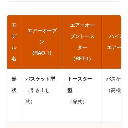
モ
エアーオー
エアーオーブ
デ
ブントース
ハイス
ン
ル
ター
エアーオ
(RAO-1)
名
(RFT-1)
形
バスケット型
トースター
バスケッ
（引き出し
（高機能
状
型
式）
（扉式）